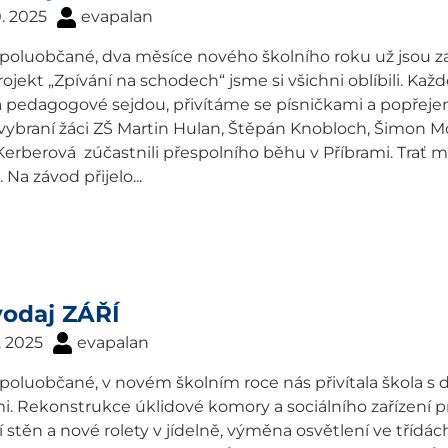
0. 2025
evapalan
spoluobčané, dva měsíce nového školního roku už jsou z
rojekt „Zpívání na schodech“ jsme si všichni oblíbili. Každ
 a pedagogové sejdou, přivítáme se písničkami a popřej
e vybraní žáci ZŠ Martin Hulan, Štěpán Knobloch, Šimon 
erberová zúčastnili přespolního běhu v Příbrami. Trať mě
 Na závod přijelo...
vodaj ZÁŘÍ
. 2025
evapalan
spoluobčané, v novém školním roce nás přivítala škola 
. Rekonstrukce úklidové komory a sociálního zařízení p
 stěn a nové rolety v jídelně, výměna osvětlení ve třídách 