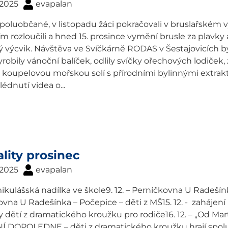
. 2025
evapalan
poluobčané, v listopadu žáci pokračovali v bruslařském 
m rozloučili a hned 15. prosince vymění brusle za plavky
 výcvik. Návštěva ve Svíčkárně RODAS v Šestajovicích byl
vyrobily vánoční balíček, odlily svíčky ořechových lodiček, 
 koupelovou mořskou solí s přírodními bylinnými extrakt
lédnutí videa o...
lity prosinec
. 2025
evapalan
 mikulášská nadílka ve škole9. 12. – Perníčkovna U Radešínk
vna U Radešínka – Počepice – děti z MŠ15. 12. - zahájení 
dětí z dramatického kroužku pro rodiče16. 12. – „Od Marti
 DOPOLEDNE – děti z dramatického kroužku hrají spolu