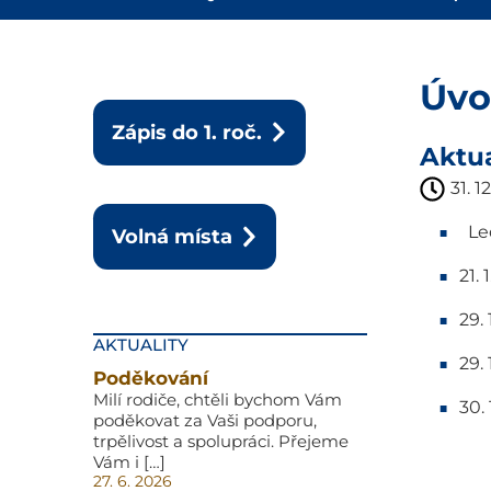
Úvo
Zápis do 1. roč.
Aktua
31. 1
Led
Volná místa
21.
29.
AKTUALITY
29.
Poděkování
Milí rodiče, chtěli bychom Vám
30.
poděkovat za Vaši podporu,
trpělivost a spolupráci. Přejeme
Vám i […]
27. 6. 2026