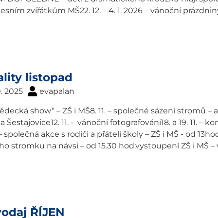
lesním zvířátkům MŠ22. 12. – 4. 1. 2026 – vánoční prázdni
lity listopad
0. 2025
evapalan
 „Vědecká show“ – ZŠ i MŠ8. 11. – společné sázení stromů – 
a Šestajovice12. 11. - vánoční fotografování18. a 19. 11. – k
– společná akce s rodiči a přáteli školy – ZŠ i MŠ - od 13hod
o stromku na návsi – od 15.30 hod.vystoupení ZŠ i MŠ – 
vodaj ŘÍJEN