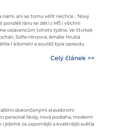
a námi, ani se tomu věřit nechce… Nový
é pondělí ráno se děti z MŠ i všichni
eme oslavencům tohoto týdne. Ve čtvrtek
Mochán, Sofie Hinzová, Amálie Hrubá
řila 1 kilometr a soutěž byla opravdu
Celý článek >>
s dalšími dokončenými stavebními
ro personál školy, nová podlaha, moderní
i jídelně za úspornější a kvalitnější světla