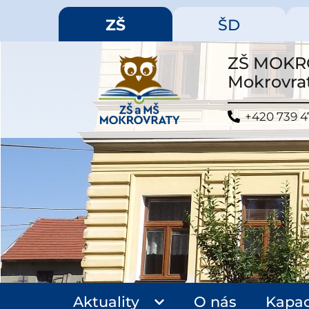
ZŠ
ŠD
ZŠ MOKR
Mokrovrat
+420 739 4
Aktuality
O nás
Kapac