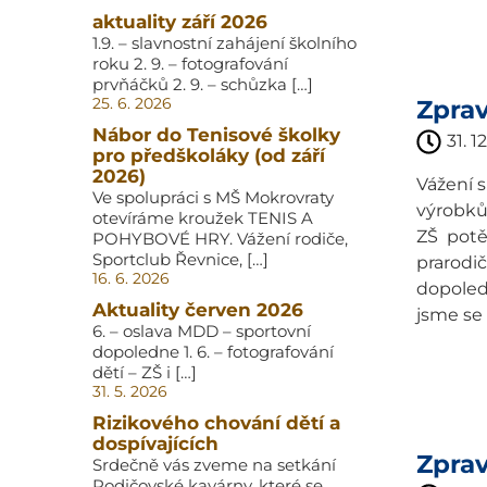
aktuality září 2026
1.9. – slavnostní zahájení školního
roku 2. 9. – fotografování
prvňáčků 2. 9. – schůzka […]
25. 6. 2026
Zpra
Nábor do Tenisové školky
31. 1
pro předškoláky (od září
2026)
Vážení 
Ve spolupráci s MŠ Mokrovraty
výrobků 
otevíráme kroužek TENIS A
ZŠ potě
POHYBOVÉ HRY. Vážení rodiče,
Sportclub Řevnice, […]
prarodič
16. 6. 2026
dopoledn
Aktuality červen 2026
jsme se z
6. – oslava MDD – sportovní
dopoledne 1. 6. – fotografování
dětí – ZŠ i […]
31. 5. 2026
Rizikového chování dětí a
dospívajících
Zpra
Srdečně vás zveme na setkání
Rodičovské kavárny, které se