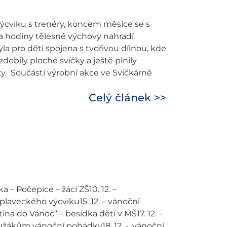
výcviku s trenéry, koncem měsíce se s
 a hodiny tělesné výchovy nahradí
a pro děti spojena s tvořivou dílnou, kde
zdobily ploché svíčky a ještě plnily
y. Součástí výrobní akce ve Svíčkárně
Celý článek >>
a – Počepice – žáci ZŠ10. 12. –
plaveckého výcviku15. 12. – vánoční
na do Vánoc“ – besídka dětí v MŠ17. 12. –
žákům vánoční pohádky18. 12. - vánoční