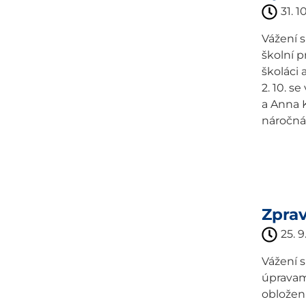
31. 1
Vážení 
školní p
školáci
2. 10. s
a Anna K
náročná.
Zpra
25. 9
Vážení 
úpravami
obložení