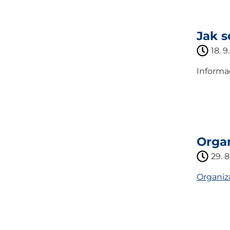
Jak s
18. 9
Informac
Organ
29. 8
Organiz