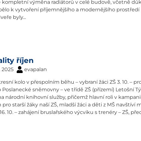
ě kompletní výměna radiátorů v celé budově, včetně důk
pělo k vytvoření příjemnějšího a modernějšího prostředí 
veře byly...
lity říjen
. 2025
evapalan
okresní kolo v přespolním běhu – vybraní žáci ZŠ 3. 10. – p
 Poslanecké sněmovny – ve třídě ZŠ (přízemí) Letošní Týd
a národní knihovní služby, přičemž hlavní roli v kampani
pro starší žáky naší ZŠ, mladší žáci a děti z MŠ navštíví m
6. 10. – zahájení bruslařského výcviku s trenéry – ZŠ, předšk