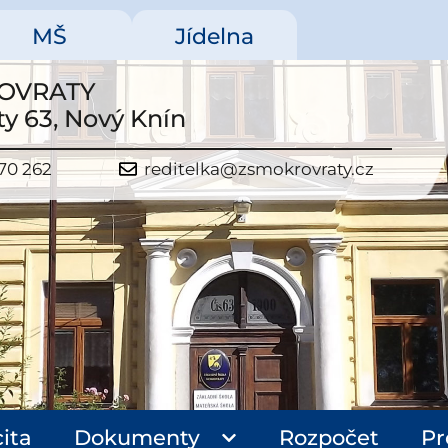
MŠ
Jídelna
OVRATY
y 63, Nový Knín
70 262
reditelka@zsmokrovraty.cz
ita
Dokumenty
Rozpočet
Pr