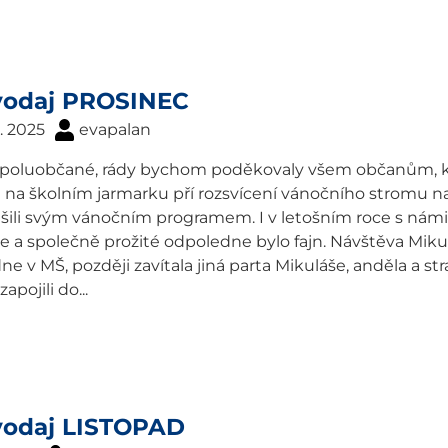
vodaj PROSINEC
2. 2025
evapalan
spoluobčané, rády bychom poděkovaly všem občanům, kt
na školním jarmarku pří rozsvícení vánočního stromu na 
šili svým vánočním programem. I v letošním roce s námi 
e a společně prožité odpoledne bylo fajn. Návštěva Mikul
e v MŠ, později zavítala jiná parta Mikuláše, anděla a st
apojili do...
vodaj LISTOPAD