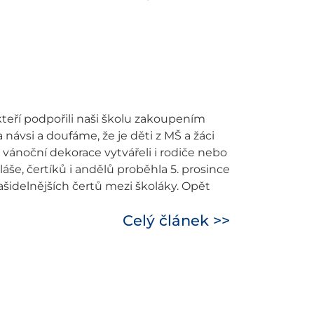
eří podpořili naši školu zakoupením
návsi a doufáme, že je děti z MŠ a žáci
vánoční dekorace vytvářeli i rodiče nebo
áše, čertíků i andělů proběhla 5. prosince
rašidelnějších čertů mezi školáky. Opět
Celý článek >>