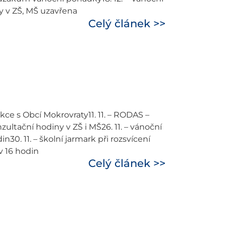
ny v ZŠ, MŠ uzavřena
Celý článek >>
akce s Obcí Mokrovraty11. 11. – RODAS –
onzultační hodiny v ZŠ i MŠ26. 11. – vánoční
in30. 11. – školní jarmark při rozsvícení
v 16 hodin
Celý článek >>