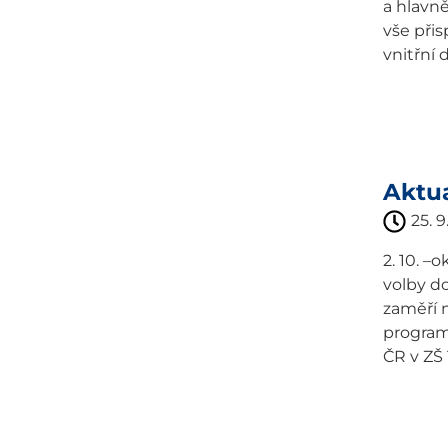
a hlavn
vše přis
vnitřní d
Aktua
25. 9
2. 10. –
volby do
zaměří n
program 
ČR v ZŠ 1