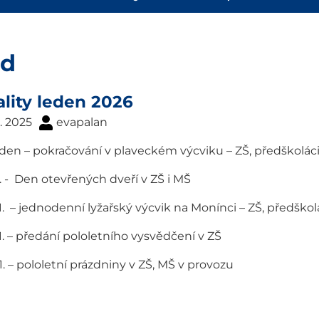
d
lity leden 2026
2. 2025
evapalan
en – pokračování v plaveckém výcviku – ZŠ, předškolác
 1. - Den otevřených dveří v ZŠ i MŠ
 1. – jednodenní lyžařský výcvik na Monínci – ZŠ, předško
 1. – předání pololetního vysvědčení v ZŠ
 1. – pololetní prázdniny v ZŠ, MŠ v provozu