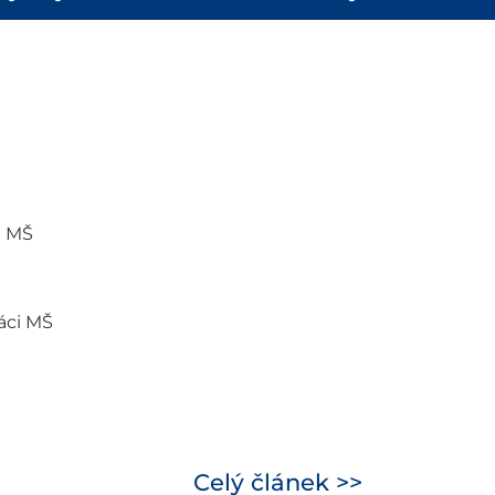
i MŠ
láci MŠ
Celý článek >>