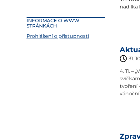
nadílka 
INFORMACE O WWW
STRÁNKÁCH
Prohlášení o přístupnosti
Aktua
31. 1
4. 11. –
svíčkárn
tvoření 
vánočníh
Zpra