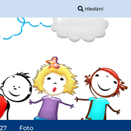
027
Foto