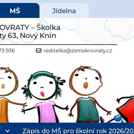
MŠ
Jídelna
VRATY – Školka
y 63, Nový Knín
73 936
reditelka@zsmokrovraty.cz
Zápis do MŠ pro školní rok 2026/2