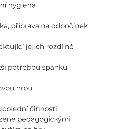
ní hygiena
lka, příprava na odpočinek
tující jejich rozdílné
 potřebou spánku
ovou hrou
dpolední činnosti
 řízené pedagogickými