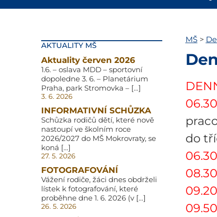
MŠ
>
De
AKTUALITY MŠ
Den
Aktuality červen 2026
1.6. – oslava MDD – sportovní
dopoledne 3. 6. – Planetárium
DENN
Praha, park Stromovka – […]
3. 6. 2026
06.30
INFORMATIVNÍ SCHŮZKA
prac
Schůzka rodičů dětí, které nově
nastoupí ve školním roce
do tř
2026/2027 do MŠ Mokrovraty, se
koná […]
06.30
27. 5. 2026
FOTOGRAFOVÁNÍ
08.30
Vážení rodiče, žáci dnes obdrželi
09.20
lístek k fotografování, které
proběhne dne 1. 6. 2026 (v […]
09.50
26. 5. 2026