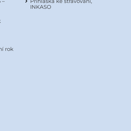
 –
Přihláška ke stravování,
INKASO
k
ní rok