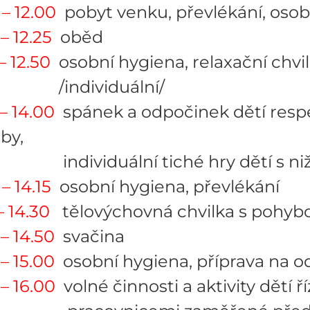
 – 12.00
pobyt venku, převlékání, osob
– 12.25
oběd
– 12.50
osobní hygiena, relaxační chvi
dividuální/
 – 14.00
spánek a odpočinek dětí respek
by,
viduální tiché hry dětí s nižší
– 14.15
osobní hygiena, převlékání
 – 14.30
tělovýchovná chvilka s pohyb
 – 14.50
svačina
 – 15.00
osobní hygiena, příprava na o
 – 16.00
volné činnosti a aktivity dětí