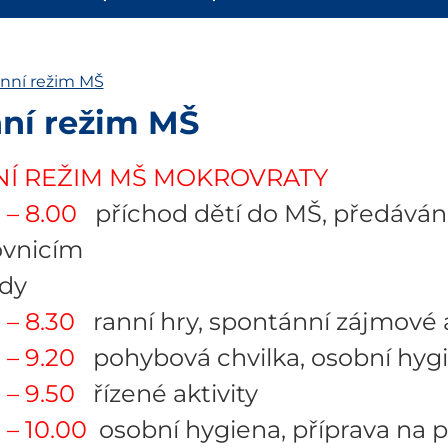
nní režim MŠ
ní režim MŠ
Í REŽIM MŠ MOKROVRATY
 – 8.00
příchod dětí do MŠ, předáván
ovnicím
ídy
 – 8.30
ranní hry, spontánní zájmové a
 – 9.20
pohybová chvilka, osobní hygi
 – 9.50
řízené aktivity
 – 10.00
osobní hygiena, příprava na 