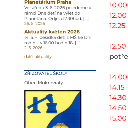
Planetárium Praha
10.00
Ve středu 3. 6. 2026 pojedeme v
rámci Dne dětí na výlet do
12.00 
Planetária. Odjezd:7.30hod. […]
26. 5. 2026
12.25 
Aktuality květen 2026
/in
14. 5. – besídka dětí z MŠ ke Dni
rodin – v 16.00 hodin 18. […]
12.50
2. 5. 2026
potře
další aktuality
indi
ZŘIZOVATEL ŠKOLY
14.00 
Obec Mokrovraty
14.15
14.30
14.50
15.00