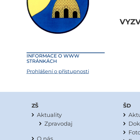
pra
VYZV
INFORMACE O WWW
STRÁNKÁCH
Prohlášení o přístupnosti
ZŠ
ŠD
Aktuality
Aktu
Zpravodaj
Dok
Fot
O nás