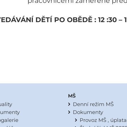
covnicemi zaměřené předevš
EDÁVÁNÍ DĚTÍ PO OBĚDĚ : 12 :30 – 1
MŠ
ality
Denní režim MŠ
umenty
Dokumenty
ogalerie
Provoz MŠ , úplat