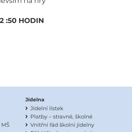
ím na hry
2 :50 HODIN
Jídelna
Jídelní lístek
Platby – stravné, školné
a MŠ
Vnitřní řád školní jídelny