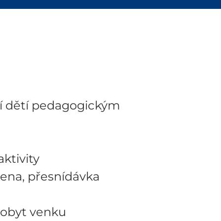
í dětí pedagogickým
ktivity
ena, přesnídávka
pobyt venku