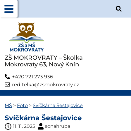
ZŠ MOKROVRATY – Školka
Mokrovraty 63, Nový Knín
+420 721 273 936
reditelka@zsmokrovraty.cz
MŠ
>
Foto
>
Svíčkárna Šestajovice
Svíčkárna Šestajovice
11. 11. 2025
sonahruba