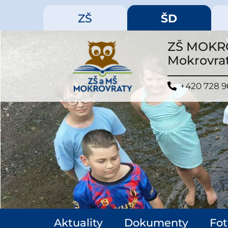
ZŠ
ŠD
ZŠ MOKRO
Mokrovrat
+420 728 9
Aktuality
Dokumenty
Fot