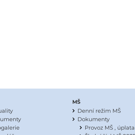
MŠ
ality
Denní režim MŠ
umenty
Dokumenty
ogalerie
Provoz MŠ , úplat