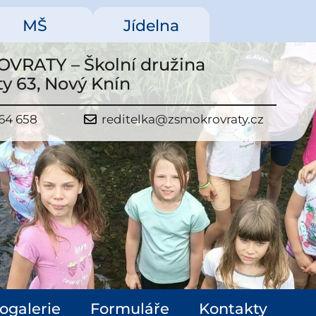
MŠ
Jídelna
VRATY – Školní družina
y 63, Nový Knín
64 658
reditelka@zsmokrovraty.cz
ogalerie
Formuláře
Kontakty