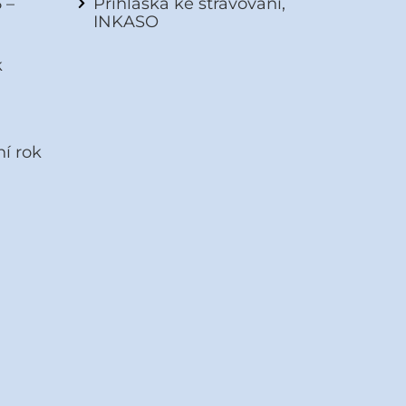
 –
Přihláška ke stravování,
INKASO
k
ní rok