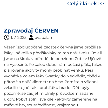
Celý článek >>
Zpravodaj ČERVEN
1. 7. 2025
evapalan
Vážení spoluobčané, začátek června jsme prožili se
žáky i několika předškoláky mimo naši školu. Odjeli
jsme na školu v přírodě do penzionu Zubr v Ujčově
na Vysočině. Po celou dobu nám počasí přálo, takže
plánované aktivity mohly probíhat venku. Pěší
vycházka kolem řeky Svratky do Nedvědic, oběd v
přírodě a další kilometr na hrad Pernštejn všichni
zvládli, stejně tak i prohlídku hradu. Děti byly
pozorné, se zaujetím plnily průvodcem zadané
úkoly. Pobyt splnil své cíle - aktivity zaměřené na
míčové hry, soustředěnost, vzájemnou...