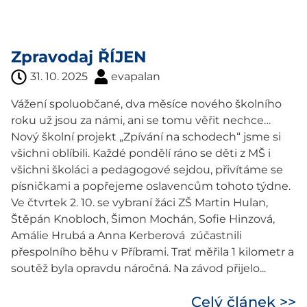
Zpravodaj ŘÍJEN
31. 10. 2025
evapalan
Vážení spoluobčané, dva měsíce nového školního
roku už jsou za námi, ani se tomu věřit nechce…
Nový školní projekt „Zpívání na schodech“ jsme si
všichni oblíbili. Každé pondělí ráno se děti z MŠ i
všichni školáci a pedagogové sejdou, přivítáme se
písničkami a popřejeme oslavencům tohoto týdne.
Ve čtvrtek 2. 10. se vybraní žáci ZŠ Martin Hulan,
Štěpán Knobloch, Šimon Mochán, Sofie Hinzová,
Amálie Hrubá a Anna Kerberová zúčastnili
přespolního běhu v Příbrami. Trať měřila 1 kilometr a
soutěž byla opravdu náročná. Na závod přijelo...
Celý článek >>