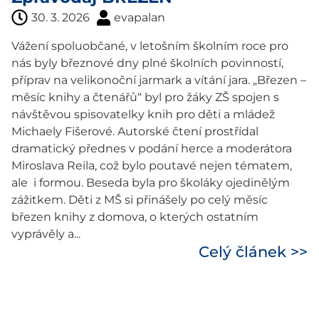
30. 3. 2026
evapalan
Vážení spoluobčané, v letošním školním roce pro
nás byly březnové dny plné školních povinností,
příprav na velikonoční jarmark a vítání jara. „Březen –
měsíc knihy a čtenářů“ byl pro žáky ZŠ spojen s
návštěvou spisovatelky knih pro děti a mládež
Michaely Fišerové. Autorské čtení prostřídal
dramatický přednes v podání herce a moderátora
Miroslava Reila, což bylo poutavé nejen tématem,
ale i formou. Beseda byla pro školáky ojedinělým
zážitkem. Děti z MŠ si přinášely po celý měsíc
březen knihy z domova, o kterých ostatním
vyprávěly a...
Celý článek >>