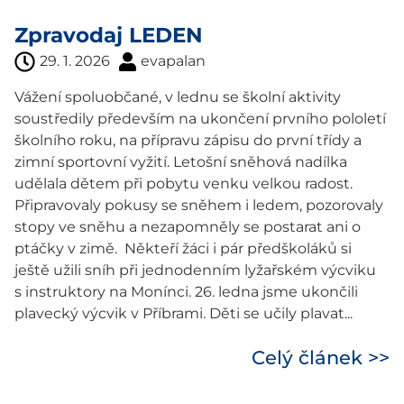
Zpravodaj LEDEN
29. 1. 2026
evapalan
Vážení spoluobčané, v lednu se školní aktivity
soustředily především na ukončení prvního pololetí
školního roku, na přípravu zápisu do první třídy a
zimní sportovní vyžití. Letošní sněhová nadílka
udělala dětem při pobytu venku velkou radost.
Připravovaly pokusy se sněhem i ledem, pozorovaly
stopy ve sněhu a nezapomněly se postarat ani o
ptáčky v zimě. Někteří žáci i pár předškoláků si
ještě užili sníh při jednodenním lyžařském výcviku
s instruktory na Monínci. 26. ledna jsme ukončili
plavecký výcvik v Příbrami. Děti se učily plavat...
Celý článek >>