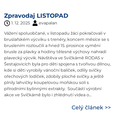
Zpravodaj LISTOPAD
1. 12. 2025
evapalan
Vážení spoluobčané, v listopadu žáci pokračovali v
bruslařském výcviku s trenéry, koncem měsíce se s
bruslením rozloučili a hned 15. prosince vymění
brusle za plavky a hodiny tělesné výchovy nahradí
plavecký výcvik. Návštěva ve Svíčkárně RODAS v
Šestajovicích byla pro děti spojena s tvořivou dílnou,
kde si děti vyrobily vánoční balíček, odlily svíčky
ořechových lodiček, zdobily ploché svíčky a ještě
plnily lahvičky koupelovou mořskou solí s
přírodními bylinnými extrakty. Součástí výrobní
akce ve Svíčkárně bylo i zhlédnutí videa o...
Celý článek >>