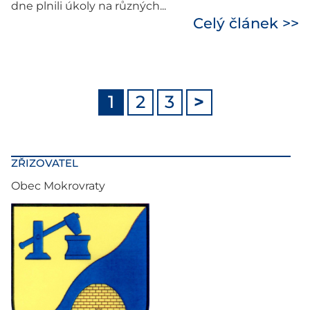
dne plnili úkoly na různých...
Celý článek >>
1
2
3
>
ZŘIZOVATEL
Obec Mokrovraty