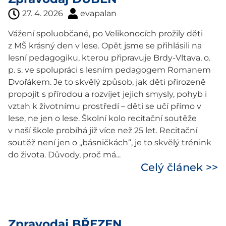
27. 4. 2026
evapalan
Vážení spoluobčané, po Velikonocích prožily děti
z MŠ krásný den v lese. Opět jsme se přihlásili na
lesní pedagogiku, kterou připravuje Brdy-Vltava, o.
p. s. ve spolupráci s lesním pedagogem Romanem
Dvořákem. Je to skvělý způsob, jak děti přirozeně
propojit s přírodou a rozvíjet jejich smysly, pohyb i
vztah k životnímu prostředí – děti se učí přímo v
lese, ne jen o lese. Školní kolo recitační soutěže
v naší škole probíhá již více než 25 let. Recitační
soutěž není jen o „básničkách“, je to skvělý trénink
do života. Důvody, proč má...
Celý článek >>
Zpravodaj BŘEZEN