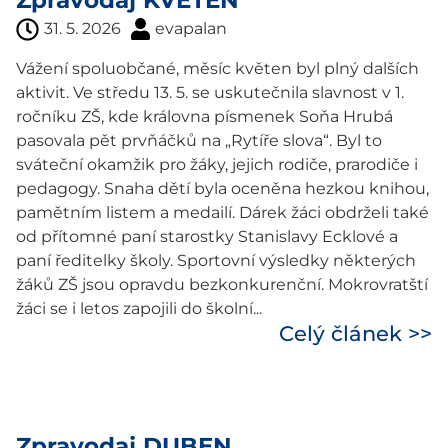
Zpravodaj KVĚTEN
31. 5. 2026
evapalan
Vážení spoluobčané, měsíc květen byl plný dalších
aktivit. Ve středu 13. 5. se uskutečnila slavnost v 1.
ročníku ZŠ, kde královna písmenek Soňa Hrubá
pasovala pět prvňáčků na „Rytíře slova“. Byl to
sváteční okamžik pro žáky, jejich rodiče, prarodiče i
pedagogy. Snaha dětí byla oceněna hezkou knihou,
pamětním listem a medailí. Dárek žáci obdrželi také
od přítomné paní starostky Stanislavy Ecklové a
paní ředitelky školy. Sportovní výsledky některých
žáků ZŠ jsou opravdu bezkonkurenční. Mokrovratští
žáci se i letos zapojili do školní...
Celý článek >>
Zpravodaj DUBEN