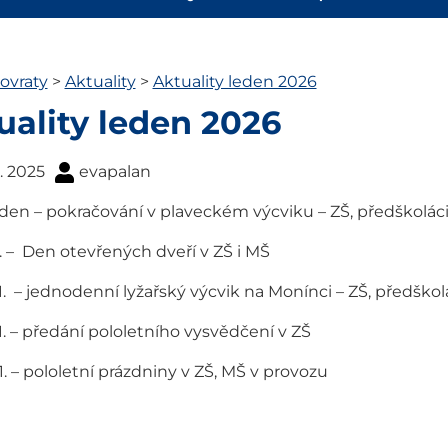
ovraty
>
Aktuality
>
Aktuality leden 2026
uality leden 2026
2. 2025
evapalan
en – pokračování v plaveckém výcviku – ZŠ, předškolác
 1. – Den otevřených dveří v ZŠ i MŠ
 1. – jednodenní lyžařský výcvik na Monínci – ZŠ, předško
 1. – předání pololetního vysvědčení v ZŠ
 1. – pololetní prázdniny v ZŠ, MŠ v provozu