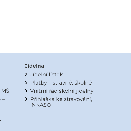
Jídelna
Jídelní lístek
Platby – stravné, školné
a MŠ
Vnitřní řád školní jídelny
 –
Přihláška ke stravování,
INKASO
k