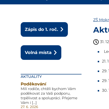
ZŠ Mokr
Akt
Zápis do 1. roč.
31. 1
Led
Volná místa
21.
29.
AKTUALITY
29.
Poděkování
Milí rodiče, chtěli bychom Vám
30.
poděkovat za Vaši podporu,
trpělivost a spolupráci. Přejeme
Vám i […]
27. 6. 2026