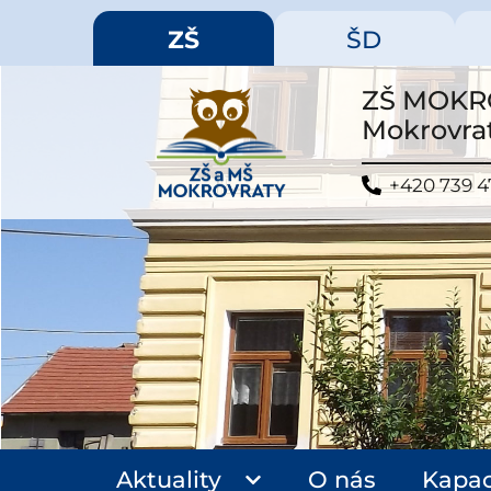
ZŠ
ŠD
ZŠ MOKR
Mokrovrat
+420 739 4
Aktuality
O nás
Kapac