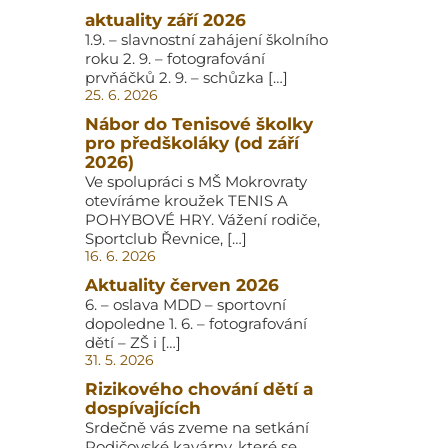
aktuality září 2026
1.9. – slavnostní zahájení školního
roku 2. 9. – fotografování
prvňáčků 2. 9. – schůzka […]
25. 6. 2026
Nábor do Tenisové školky
pro předškoláky (od září
2026)
Ve spolupráci s MŠ Mokrovraty
otevíráme kroužek TENIS A
POHYBOVÉ HRY. Vážení rodiče,
Sportclub Řevnice, […]
16. 6. 2026
Aktuality červen 2026
6. – oslava MDD – sportovní
dopoledne 1. 6. – fotografování
dětí – ZŠ i […]
31. 5. 2026
Rizikového chování dětí a
dospívajících
Srdečně vás zveme na setkání
Rodičovské kavárny, které se