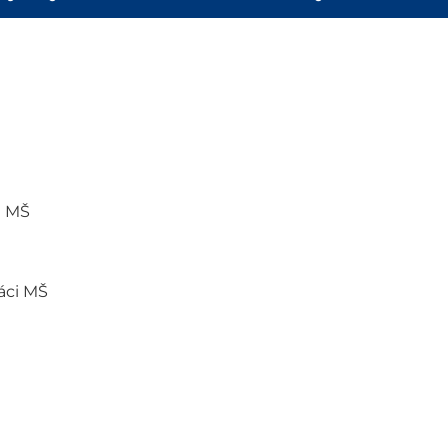
i MŠ
láci MŠ