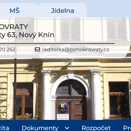
MŠ
Jídelna
OVRATY
y 63, Nový Knín
70 262
reditelka@zsmokrovraty.cz
ita
Dokumenty
Rozpočet
Pr