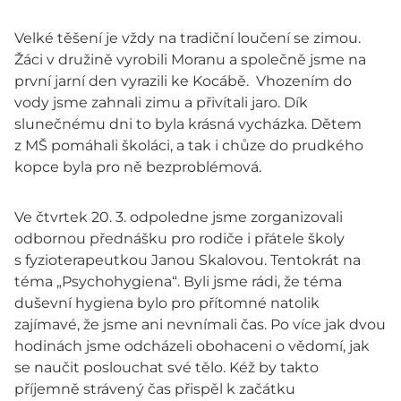
Velké těšení je vždy na tradiční loučení se zimou.
Žáci v družině vyrobili Moranu a společně jsme na
první jarní den vyrazili ke Kocábě. Vhozením do
vody jsme zahnali zimu a přivítali jaro. Dík
slunečnému dni to byla krásná vycházka. Dětem
z MŠ pomáhali školáci, a tak i chůze do prudkého
kopce byla pro ně bezproblémová.
Ve čtvrtek 20. 3. odpoledne jsme zorganizovali
odbornou přednášku pro rodiče i přátele školy
s fyzioterapeutkou Janou Skalovou. Tentokrát na
téma „Psychohygiena“. Byli jsme rádi, že téma
duševní hygiena bylo pro přítomné natolik
zajímavé, že jsme ani nevnímali čas. Po více jak dvou
hodinách jsme odcházeli obohaceni o vědomí, jak
se naučit poslouchat své tělo. Kéž by takto
příjemně strávený čas přispěl k začátku