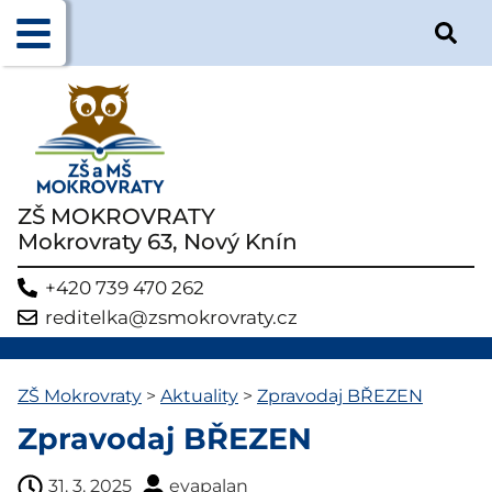
ZŠ MOKROVRATY
Mokrovraty 63, Nový Knín
+420 739 470 262
reditelka@zsmokrovraty.cz
ZŠ Mokrovraty
>
Aktuality
>
Zpravodaj BŘEZEN
Zpravodaj BŘEZEN
31. 3. 2025
evapalan