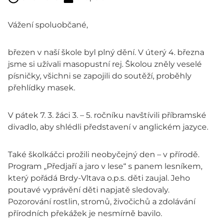
Vážení spoluobčané,
březen v naší škole byl plný dění. V úterý 4. března
jsme si užívali masopustní rej. Školou zněly veselé
písničky, všichni se zapojili do soutěží, proběhly
přehlídky masek.
V pátek 7. 3. žáci 3. – 5. ročníku navštívili příbramské
divadlo, aby shlédli představení v anglickém jazyce.
Také školkáčci prožili neobyčejný den – v přírodě.
Program „Předjaří a jaro v lese“ s panem lesníkem,
který pořádá Brdy-Vltava o.p.s. děti zaujal. Jeho
poutavé vyprávění děti napjatě sledovaly.
Pozorování rostlin, stromů, živočichů a zdolávání
přírodních překážek je nesmírně bavilo.