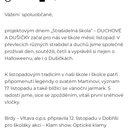
Vážení spoluobčané,
projektovým dnem „Strašidelná škola“ – DUCHOVÉ
A DUŠIČKY začal pro nás ve škole měsíc listopad. V
převlecích různých strašidel a duchů jsme společně
prožívali den, soutěžili, četli a vyprávěli si nejen o
Halloweenu, ale i o Dušičkách.
K listopadovým tradicím v naší škole i školce patří
připomenutí legendy o svatém Martinovi, význam
17. listopadu a také blížící se vánoční jarmark. S
radostí jsme, sice se zpožděním, vítali první sněhové
vločky.
Brdy – Vltava o.p.s. připravila 12. listopadu v Dobříši
pro školáky akci – Klam show. Optické klamy