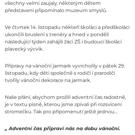
všechny velmi zaujaly, některým dětem
představení připomínalo muzeum smyslů.
Ve čtvrtek 14. listopadu někteří školáci a předškoláci
ukončili bruslení s trenéry a hned v pondělí
následující týden zahájili žáci ZŠ i budoucí školáci
plavecký výcvik.
Přípravy na vánoční jarmark vyvrcholily v pátek 29.
listopadu, kdy děti společně s rodiči i prarodiči
tvořily vánoční dekorace na jarmark.
Naše přání, abychom prožili adventní čas radostně,
je v textu písně, kterou jsme zpívali při rozsvícení
stromečku. Tak pro připomenutí ještě jednou…
„
Adventní
čas
připraví
nás
na
dobu
vánoční
.