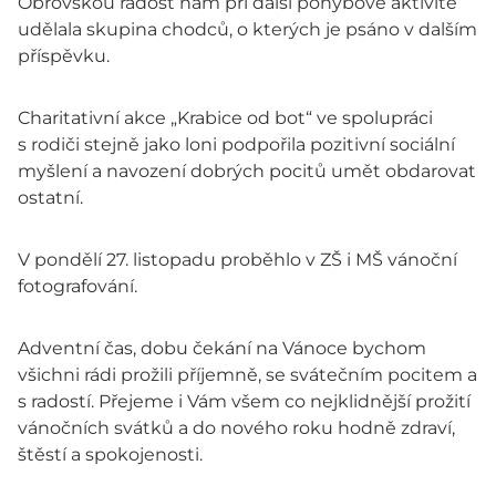
Obrovskou radost nám při další pohybové aktivitě
udělala skupina chodců, o kterých je psáno v dalším
příspěvku.
Charitativní akce „Krabice od bot“ ve spolupráci
s rodiči stejně jako loni podpořila pozitivní sociální
myšlení a navození dobrých pocitů umět obdarovat
ostatní.
V pondělí 27. listopadu proběhlo v ZŠ i MŠ vánoční
fotografování.
Adventní čas, dobu čekání na Vánoce bychom
všichni rádi prožili příjemně, se svátečním pocitem a
s radostí. Přejeme i Vám všem co nejklidnější prožití
vánočních svátků a do nového roku hodně zdraví,
štěstí a spokojenosti.