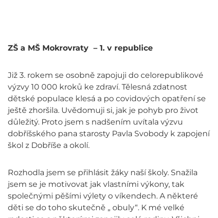
ZŠ a MŠ Mokrovraty – 1. v republice
Již 3. rokem se osobně zapojuji do celorepublikové
výzvy 10 000 kroků ke zdraví. Tělesná zdatnost
dětské populace klesá a po covidových opatření se
ještě zhoršila. Uvědomuji si, jak je pohyb pro život
důležitý. Proto jsem s nadšením uvítala výzvu
dobříšského pana starosty Pavla Svobody k zapojení
škol z Dobříše a okolí.
Rozhodla jsem se přihlásit žáky naší školy. Snažila
jsem se je motivovat jak vlastními výkony, tak
společnými pěšími výlety o víkendech. A některé
děti se do toho skutečně „ obuly“. K mé velké