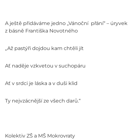
A ještě přidáváme jedno „Vánoční přání“ – úryvek
z básně Františka Novotného
„Až pastýři dojdou kam chtěli jít
Ať naděje vzkvetou v suchopáru
Ať v srdci je láska a v duši klid
Ty nejvzácnější ze všech darů.“
Kolektiv ZŠ a MŠ Mokrovraty