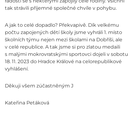
radosti se s některými zapojily celé rodiny. Všichni
tak strávili příjemné společné chvíle v pohybu.
A jak to celé dopadlo? Překvapivě. Dík velkému
počtu zapojených dětí školy jsme vyhráli 1. místo
školních týmu nejen mezi školami na Dobříši, ale
v celé republice. A tak jsme si pro zlatou medaili
s malými mokrovratskými sportovci dojeli v sobotu
18. 11. 2023 do Hradce Králové na celorepublikové
vyhlášení.
Děkuji všem zúčastněným J
Kateřina Petáková