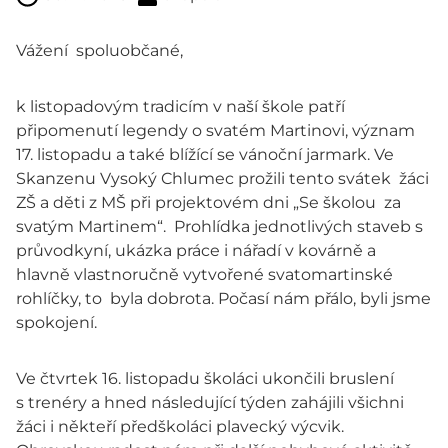
Vážení spoluobčané,
k listopadovým tradicím v naší škole patří
připomenutí legendy o svatém Martinovi, význam
17. listopadu a také blížící se vánoční jarmark. Ve
Skanzenu Vysoký Chlumec prožili tento svátek žáci
ZŠ a děti z MŠ při projektovém dni „Se školou za
svatým Martinem“. Prohlídka jednotlivých staveb s
průvodkyní, ukázka práce i nářadí v kovárně a
hlavně vlastnoručně vytvořené svatomartinské
rohlíčky, to byla dobrota. Počasí nám přálo, byli jsme
spokojení.
Ve čtvrtek 16. listopadu školáci ukončili bruslení
s trenéry a hned následující týden zahájili všichni
žáci i někteří předškoláci plavecký výcvik.