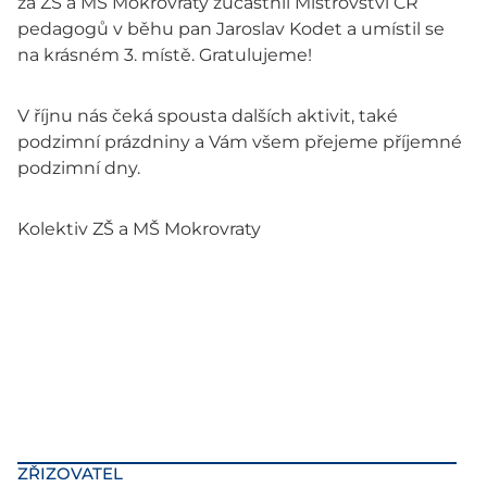
za ZŠ a MŠ Mokrovraty zúčastnil Mistrovství ČR
pedagogů v běhu pan Jaroslav Kodet a umístil se
na krásném 3. místě. Gratulujeme!
V říjnu nás čeká spousta dalších aktivit, také
podzimní prázdniny a Vám všem přejeme příjemné
podzimní dny.
Kolektiv ZŠ a MŠ Mokrovraty
ZŘIZOVATEL