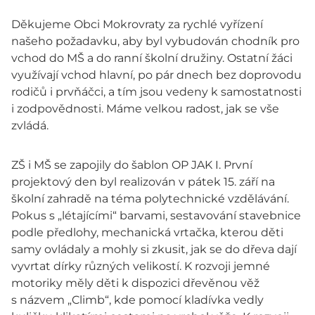
Děkujeme Obci Mokrovraty za rychlé vyřízení
našeho požadavku, aby byl vybudován chodník pro
vchod do MŠ a do ranní školní družiny. Ostatní žáci
využívají vchod hlavní, po pár dnech bez doprovodu
rodičů i prvňáčci, a tím jsou vedeny k samostatnosti
i zodpovědnosti. Máme velkou radost, jak se vše
zvládá.
ZŠ i MŠ se zapojily do šablon OP JAK I. První
projektový den byl realizován v pátek 15. září na
školní zahradě na téma polytechnické vzdělávání.
Pokus s „létajícími“ barvami, sestavování stavebnice
podle předlohy, mechanická vrtačka, kterou děti
samy ovládaly a mohly si zkusit, jak se do dřeva dají
vyvrtat dírky různých velikostí. K rozvoji jemné
motoriky měly děti k dispozici dřevěnou věž
s názvem „Climb“, kde pomocí kladívka vedly