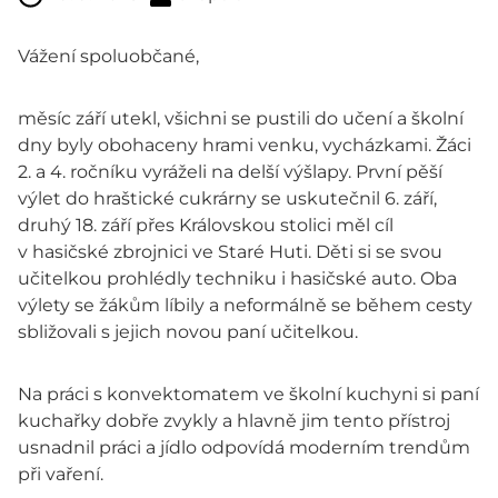
Vážení spoluobčané,
měsíc září utekl, všichni se pustili do učení a školní
dny byly obohaceny hrami venku, vycházkami. Žáci
2. a 4. ročníku vyráželi na delší výšlapy. První pěší
výlet do hraštické cukrárny se uskutečnil 6. září,
druhý 18. září přes Královskou stolici měl cíl
v hasičské zbrojnici ve Staré Huti. Děti si se svou
učitelkou prohlédly techniku i hasičské auto. Oba
výlety se žákům líbily a neformálně se během cesty
sbližovali s jejich novou paní učitelkou.
Na práci s konvektomatem ve školní kuchyni si paní
kuchařky dobře zvykly a hlavně jim tento přístroj
usnadnil práci a jídlo odpovídá moderním trendům
při vaření.