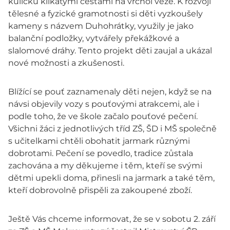
kuličku klikatými cestami na vrchol věže. K rozvoji
tělesné a fyzické gramotnosti si děti vyzkoušely
kameny s názvem Duhohrátky, využily je jako
balanční podložky, vytvářely překážkové a
slalomové dráhy. Tento projekt děti zaujal a ukázal
nové možnosti a zkušenosti.
Blížící se pouť zaznamenaly děti nejen, když se na
návsi objevily vozy s pouťovými atrakcemi, ale i
podle toho, že ve škole začalo pouťové pečení.
Všichni žáci z jednotlivých tříd ZŠ, ŠD i MŠ společně
s učitelkami chtěli obohatit jarmark různými
dobrotami. Pečení se povedlo, tradice zůstala
zachována a my děkujeme i těm, kteří se svými
dětmi upekli doma, přinesli na jarmark a také těm,
kteří dobrovolně přispěli za zakoupené zboží.
Ještě Vás chceme informovat, že se v sobotu 2. září